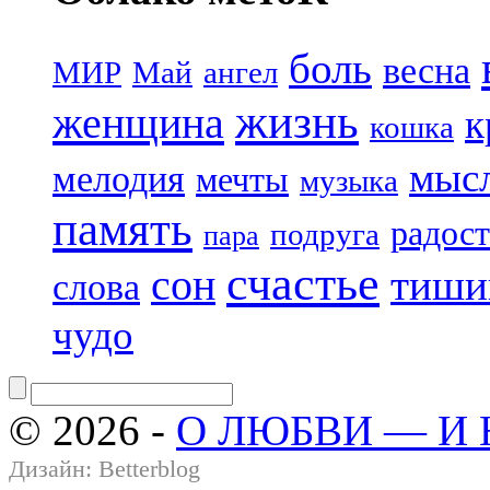
боль
весна
МИР
Май
ангел
жизнь
женщина
к
кошка
мыс
мелодия
мечты
музыка
память
радост
подруга
пара
счастье
сон
тиши
слова
чудо
© 2026 -
О ЛЮБВИ — И
Дизайн:
Betterblog