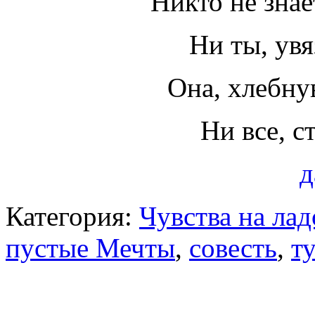
Никто не знае
Ни ты, увя
Она, хлебну
Ни все, 
д
Категория:
Чувства на ла
пустые Мечты
,
совесть
,
т