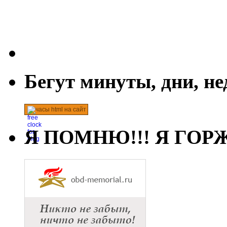
Бегут минуты, дни, н
часы html на сайт
Я ПОМНЮ!!! Я ГОРЖ