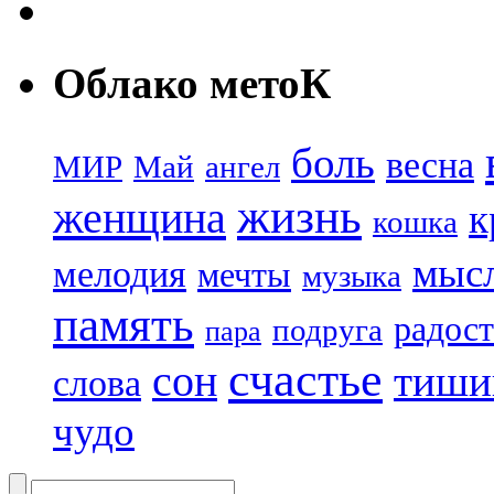
Облако метоК
боль
весна
МИР
Май
ангел
жизнь
женщина
к
кошка
мыс
мелодия
мечты
музыка
память
радост
подруга
пара
счастье
сон
тиши
слова
чудо