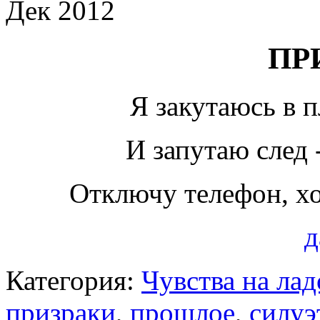
Дек 2012
ПР
Я закутаюсь в п
И запутаю след 
Отключу телефон, хо
д
Категория:
Чувства на ла
призраки
,
прошлое
,
силуэ