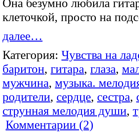
Она безумно любила гита
клеточкой, просто на по
далее…
Категория:
Чувства на ла
баритон
,
гитара
,
глаза
,
ма
мужчина
,
музыка. мелоди
родители
,
сердце
,
сестра
,
струнная мелодия души
,
т
Комментарии (2)