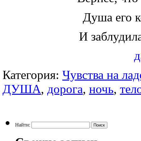
Душа его к
И заблудила
д
Категория:
Чувства на ла
ДУША
,
дорога
,
ночь
,
тел
Найти: