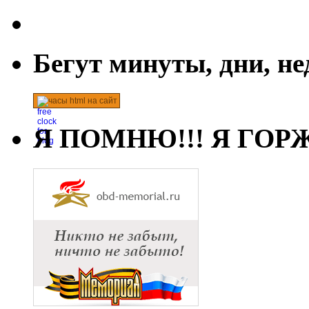
Бегут минуты, дни, н
часы html на сайт
Я ПОМНЮ!!! Я ГОРЖ