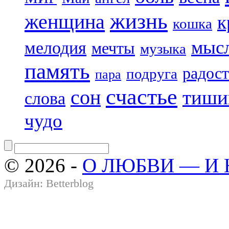
жизнь
женщина
к
кошка
мыс
мелодия
мечты
музыка
память
радост
подруга
пара
счастье
сон
тиши
слова
чудо
© 2026 -
О ЛЮБВИ — И
Дизайн:
Betterblog