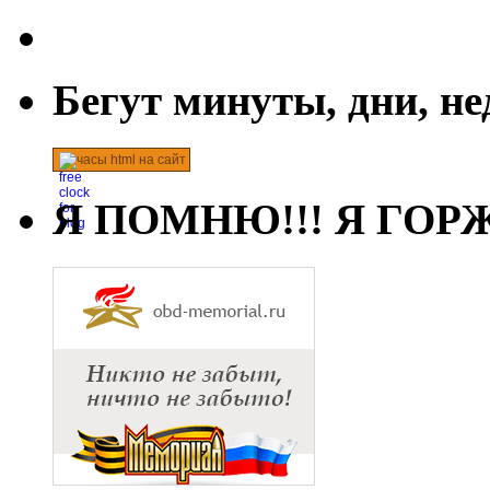
Бегут минуты, дни, н
часы html на сайт
Я ПОМНЮ!!! Я ГОРЖ