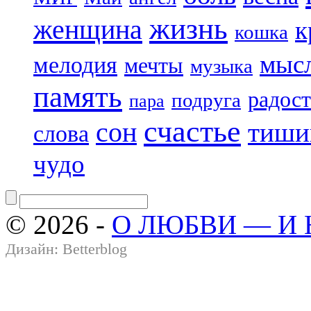
жизнь
женщина
к
кошка
мыс
мелодия
мечты
музыка
память
радост
подруга
пара
счастье
сон
тиши
слова
чудо
© 2026 -
О ЛЮБВИ — И
Дизайн:
Betterblog