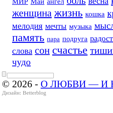
боль
весна
МИР
Май
ангел
жизнь
женщина
к
кошка
мыс
мелодия
мечты
музыка
память
радост
подруга
пара
счастье
сон
тиши
слова
чудо
© 2026 -
О ЛЮБВИ — И
Дизайн:
Betterblog