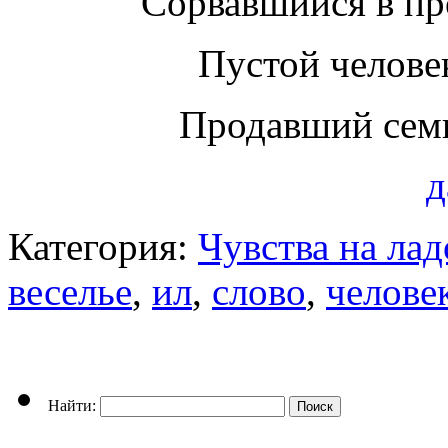
Сорвавшийся в про
Пустой челове
Продавший семь
д
Категория:
Чувства на ла
веселье
,
ил
,
слово
,
челове
Найти: