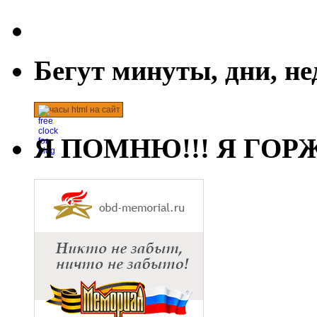
Бегут минуты, дни, н
часы html на сайт
Я ПОМНЮ!!! Я ГОРЖ