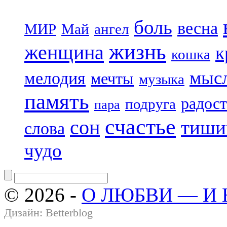
боль
весна
МИР
Май
ангел
жизнь
женщина
к
кошка
мыс
мелодия
мечты
музыка
память
радост
подруга
пара
счастье
сон
тиши
слова
чудо
© 2026 -
О ЛЮБВИ — И
Дизайн:
Betterblog