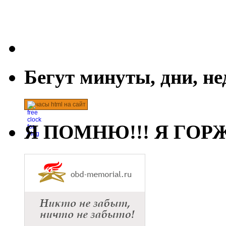
Бегут минуты, дни, н
часы html на сайт
Я ПОМНЮ!!! Я ГОРЖ