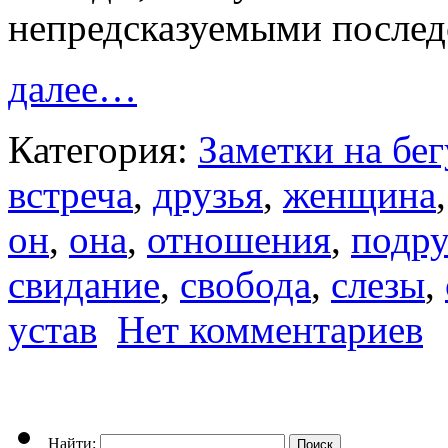
непредсказуемыми последс
далее…
Категория:
Заметки на бегу
встреча
,
друзья
,
женщина
он
,
она
,
отношения
,
подру
свидание
,
свобода
,
слезы
,
устав
Нет комментариев
Найти: