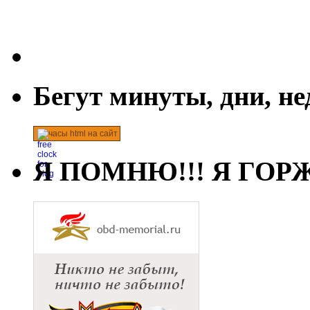
Бегут минуты, дни, н
часы html на сайт
Я ПОМНЮ!!! Я ГОРЖ