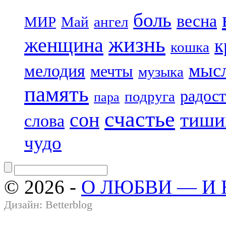
боль
весна
МИР
Май
ангел
жизнь
женщина
к
кошка
мыс
мелодия
мечты
музыка
память
радост
подруга
пара
счастье
сон
тиши
слова
чудо
© 2026 -
О ЛЮБВИ — И
Дизайн:
Betterblog