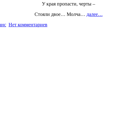
У края пропасти, черты –
Стояли двое… Молча…
далее…
анс
Нет комментариев