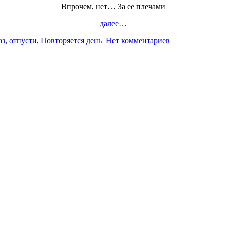
Впрочем, нет… За ее плечами
далее…
аз
,
отпусти
,
Повторяется день
Нет комментариев