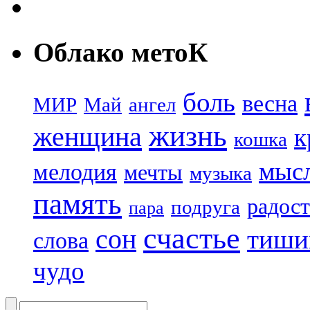
Облако метоК
боль
весна
МИР
Май
ангел
жизнь
женщина
к
кошка
мыс
мелодия
мечты
музыка
память
радост
подруга
пара
счастье
сон
тиши
слова
чудо