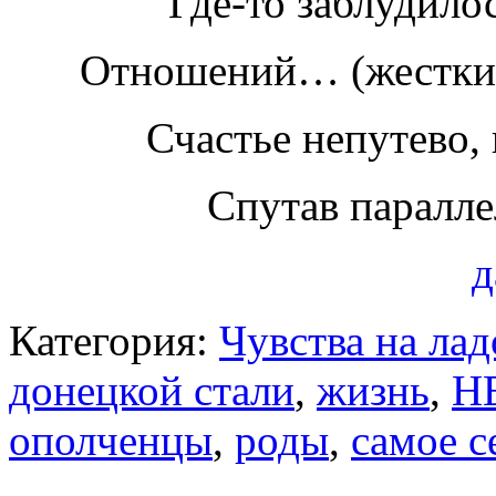
Где-то заблудило
Отношений… (жестких
Счастье непутево, 
Спутав паралл
д
Категория:
Чувства на ла
донецкой стали
,
жизнь
,
Н
ополченцы
,
роды
,
самое с