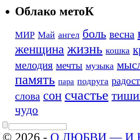
Облако метоК
боль
весна
МИР
Май
ангел
жизнь
женщина
к
кошка
мыс
мелодия
мечты
музыка
память
радост
подруга
пара
счастье
сон
тиши
слова
чудо
© 2026 -
О ЛЮБВИ — И