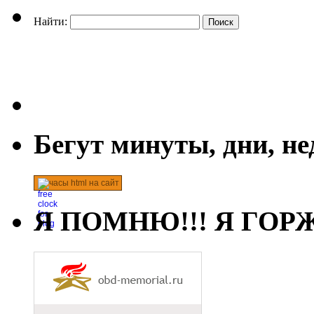
Найти:
Бегут минуты, дни, н
часы html на сайт
Я ПОМНЮ!!! Я ГОРЖ