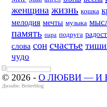
жизнь
женщина
к
кошка
мыс
мелодия
мечты
музыка
память
радост
подруга
пара
счастье
сон
тиши
слова
чудо
© 2026 -
О ЛЮБВИ — И
Дизайн:
Betterblog