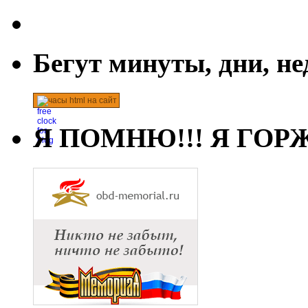
Бегут минуты, дни, н
часы html на сайт
Я ПОМНЮ!!! Я ГОРЖ