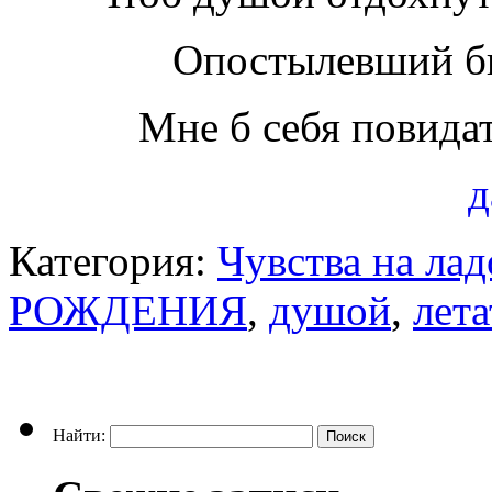
Опостылевший б
Мне б себя повид
д
Категория:
Чувства на ла
РОЖДЕНИЯ
,
душой
,
лета
Найти: