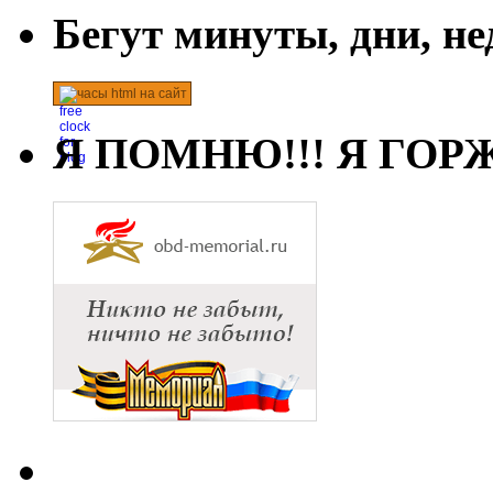
Бегут минуты, дни, н
часы html на сайт
Я ПОМНЮ!!! Я ГОРЖ