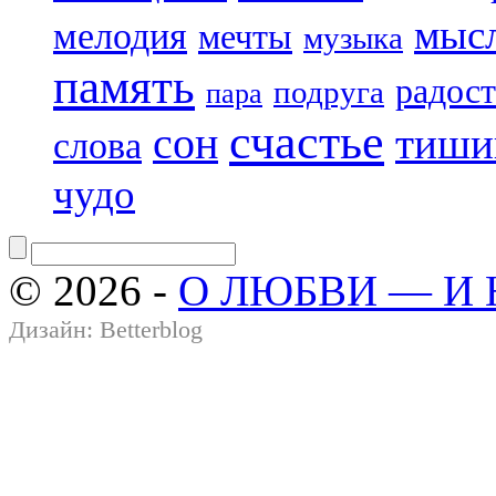
мыс
мелодия
мечты
музыка
память
радост
подруга
пара
счастье
сон
тиши
слова
чудо
© 2026 -
О ЛЮБВИ — И
Дизайн:
Betterblog