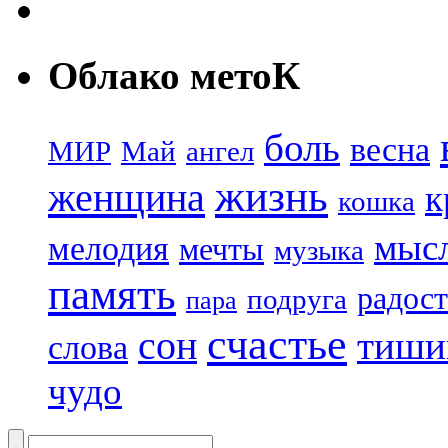
Облако метоК
боль
весна
МИР
Май
ангел
жизнь
женщина
к
кошка
мыс
мелодия
мечты
музыка
память
радост
подруга
пара
счастье
сон
тиши
слова
чудо