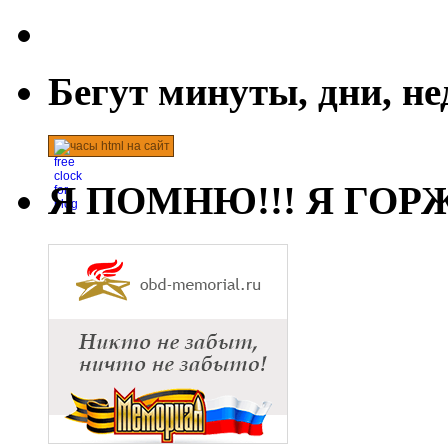
Бегут минуты, дни, н
часы html на сайт
Я ПОМНЮ!!! Я ГОРЖ