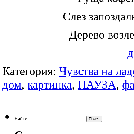
Слез запоздал
Дерево возл
д
Категория:
Чувства на ла
дом
,
картинка
,
ПАУЗА
,
фа
Найти: