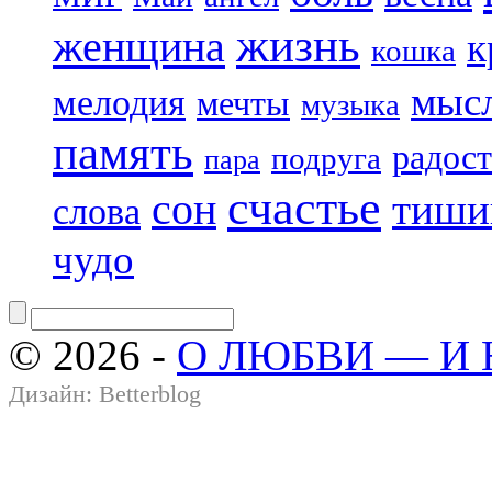
жизнь
женщина
к
кошка
мыс
мелодия
мечты
музыка
память
радост
подруга
пара
счастье
сон
тиши
слова
чудо
© 2026 -
О ЛЮБВИ — И
Дизайн:
Betterblog