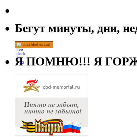
Бегут минуты, дни, н
часы html на сайт
Я ПОМНЮ!!! Я ГОРЖ