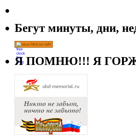
Бегут минуты, дни, н
часы html на сайт
Я ПОМНЮ!!! Я ГОРЖ