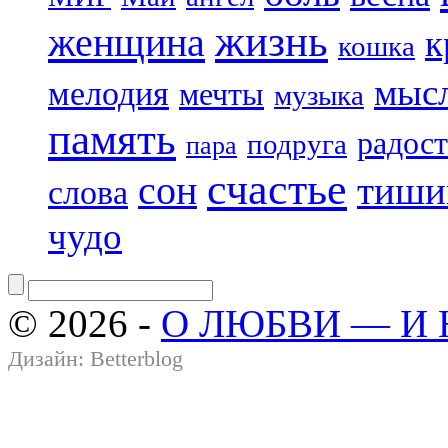
жизнь
женщина
к
кошка
мыс
мелодия
мечты
музыка
память
радост
подруга
пара
счастье
сон
тиши
слова
чудо
© 2026 -
О ЛЮБВИ — И
Дизайн:
Betterblog