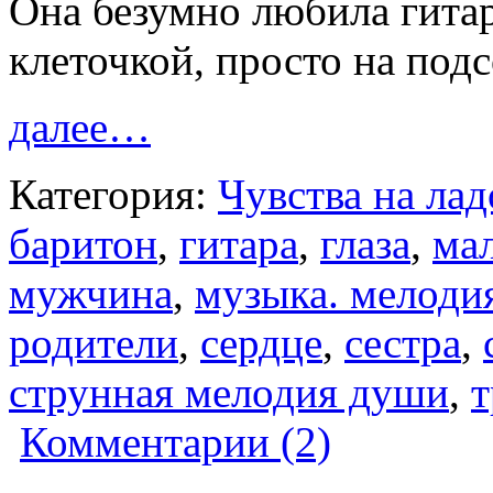
Она безумно любила гита
клеточкой, просто на по
далее…
Категория:
Чувства на ла
баритон
,
гитара
,
глаза
,
ма
мужчина
,
музыка. мелоди
родители
,
сердце
,
сестра
,
струнная мелодия души
,
т
Комментарии (2)