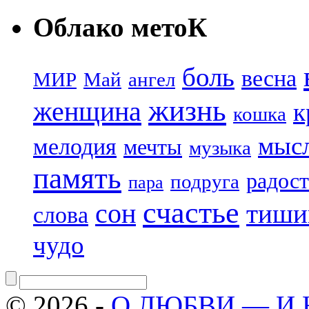
Облако метоК
боль
весна
МИР
Май
ангел
жизнь
женщина
к
кошка
мыс
мелодия
мечты
музыка
память
радост
подруга
пара
счастье
сон
тиши
слова
чудо
© 2026 -
О ЛЮБВИ — И