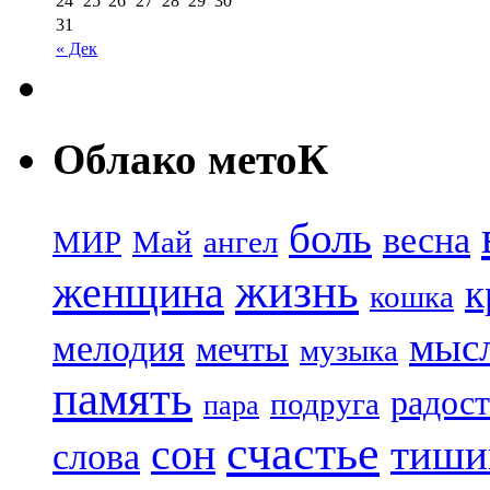
24
25
26
27
28
29
30
31
« Дек
Облако метоК
боль
весна
МИР
Май
ангел
жизнь
женщина
к
кошка
мыс
мелодия
мечты
музыка
память
радост
подруга
пара
счастье
сон
тиши
слова