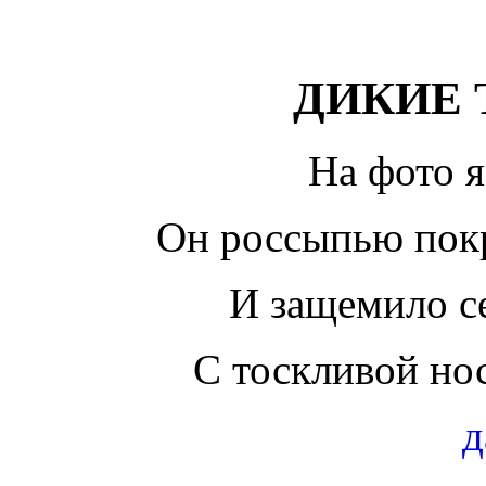
ДИКИЕ
На фото я
Он россыпью пок
И защемило се
С тоскливой но
д