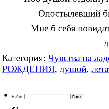
Опостылевший б
Мне б себя повид
д
Категория:
Чувства на ла
РОЖДЕНИЯ
,
душой
,
лета
Найти: