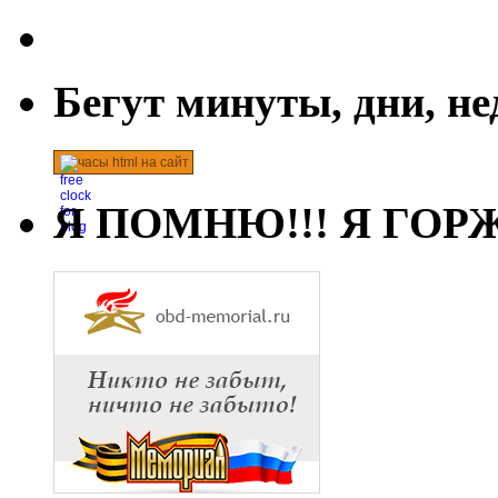
Бегут минуты, дни, н
часы html на сайт
Я ПОМНЮ!!! Я ГОРЖ