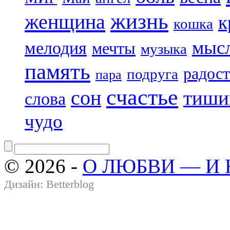
жизнь
женщина
к
кошка
мыс
мелодия
мечты
музыка
память
радост
подруга
пара
счастье
сон
тиши
слова
чудо
© 2026 -
О ЛЮБВИ — И
Дизайн:
Betterblog