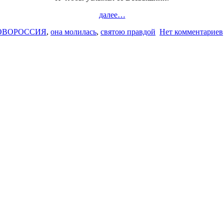
далее…
ОВОРОССИЯ
,
она молилась
,
святою правдой
Нет комментариев