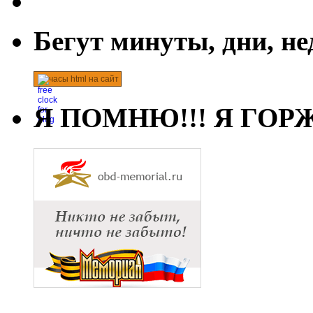
Бегут минуты, дни, н
часы html на сайт
Я ПОМНЮ!!! Я ГОРЖ