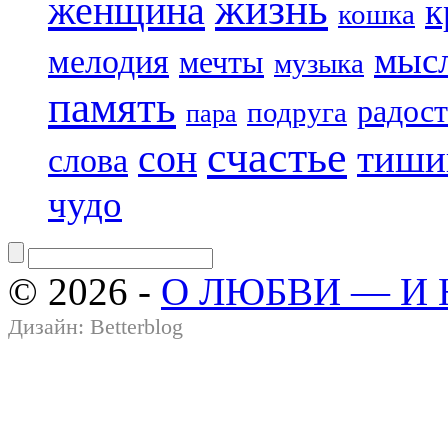
жизнь
женщина
к
кошка
мыс
мелодия
мечты
музыка
память
радост
подруга
пара
счастье
сон
тиши
слова
чудо
© 2026 -
О ЛЮБВИ — И
Дизайн:
Betterblog