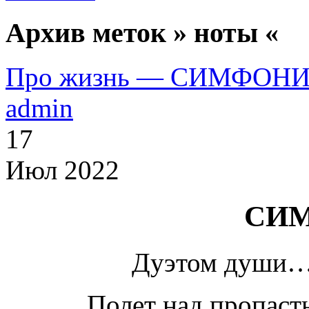
Архив меток » ноты «
Про жизнь — СИМФОН
admin
17
Июл 2022
СИ
Дуэтом души…
Полет над пропаст