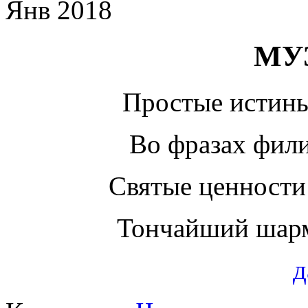
Янв 2018
МУ
Простые истин
Во фразах фил
Святые ценност
Тончайший шарм
д