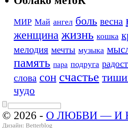
Облако метоК
боль
весна
МИР
Май
ангел
жизнь
женщина
к
кошка
мыс
мелодия
мечты
музыка
память
радост
подруга
пара
счастье
сон
тиши
слова
чудо
© 2026 -
О ЛЮБВИ — И
Дизайн:
Betterblog