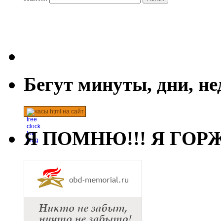
Бегут минуты, дни, н
часы html на сайт
Я ПОМНЮ!!! Я ГОРЖ