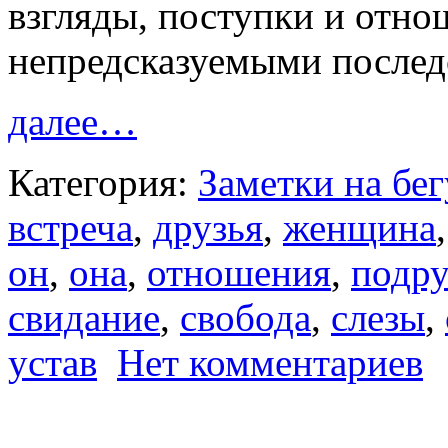
взгляды, поступки и отно
непредсказуемыми последс
далее…
Категория:
Заметки на бегу
встреча
,
друзья
,
женщина
он
,
она
,
отношения
,
подру
свидание
,
свобода
,
слезы
,
устав
Нет комментариев