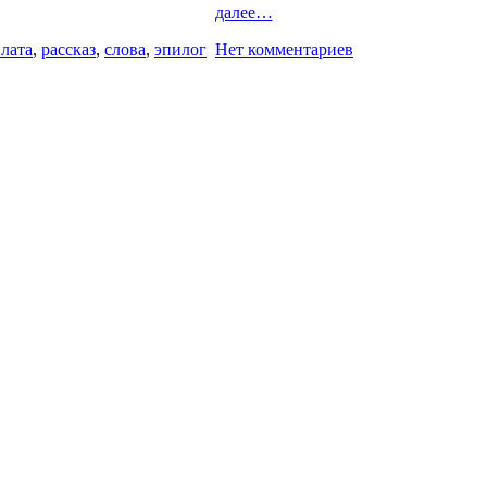
далее…
лата
,
рассказ
,
слова
,
эпилог
Нет комментариев