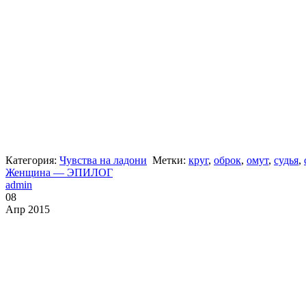
Категория:
Чувства на ладони
Метки:
круг
,
оброк
,
омут
,
судья
,
Женщина — ЭПИЛОГ
admin
08
Апр 2015