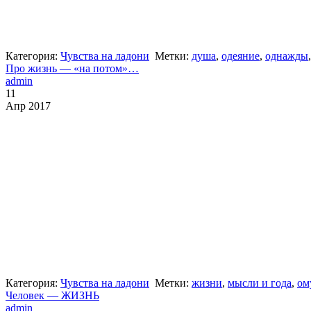
Категория:
Чувства на ладони
Метки:
душа
,
одеяние
,
однажды
Про жизнь — «на потом»…
admin
11
Апр 2017
Категория:
Чувства на ладони
Метки:
жизни
,
мысли и года
,
ом
Человек — ЖИЗНЬ
admin