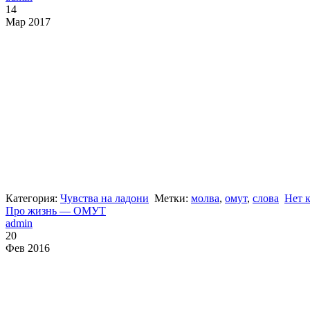
14
Мар 2017
Категория:
Чувства на ладони
Метки:
молва
,
омут
,
слова
Нет 
Про жизнь — ОМУТ
admin
20
Фев 2016