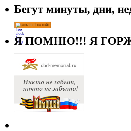
Бегут минуты, дни, н
часы html на сайт
Я ПОМНЮ!!! Я ГОРЖ