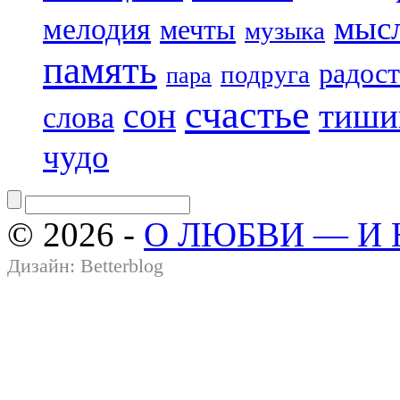
мыс
мелодия
мечты
музыка
память
радост
подруга
пара
счастье
сон
тиши
слова
чудо
© 2026 -
О ЛЮБВИ — И
Дизайн:
Betterblog