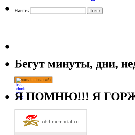
Найти:
Бегут минуты, дни, н
часы html на сайт
Я ПОМНЮ!!! Я ГОРЖ