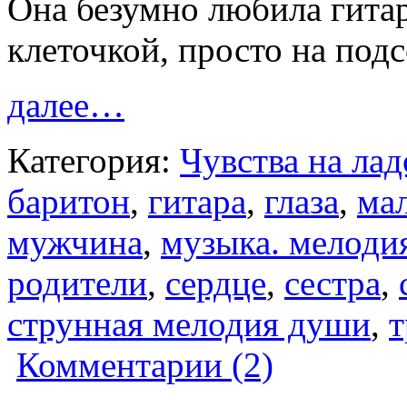
Она безумно любила гита
клеточкой, просто на по
далее…
Категория:
Чувства на ла
баритон
,
гитара
,
глаза
,
ма
мужчина
,
музыка. мелоди
родители
,
сердце
,
сестра
,
струнная мелодия души
,
т
Комментарии (2)