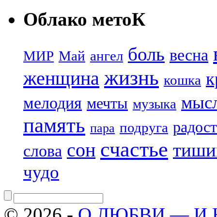
Облако метоК
боль
весна
МИР
Май
ангел
жизнь
женщина
к
кошка
мыс
мелодия
мечты
музыка
память
радост
подруга
пара
счастье
сон
тиши
слова
чудо
© 2026 -
О ЛЮБВИ — И