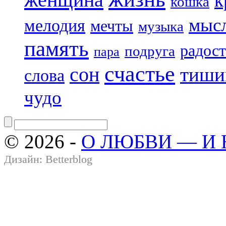
к
кошка
мыс
мелодия
мечты
музыка
память
радост
подруга
пара
счастье
сон
тиши
слова
чудо
© 2026 -
О ЛЮБВИ — И
Дизайн:
Betterblog