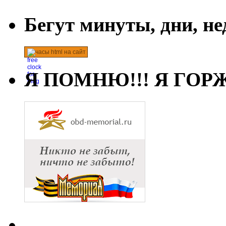
Бегут минуты, дни, н
часы html на сайт
Я ПОМНЮ!!! Я ГОРЖ