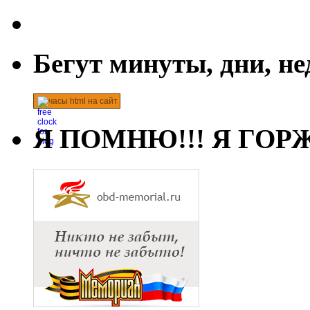
Бегут минуты, дни, н
часы html на сайт
Я ПОМНЮ!!! Я ГОРЖ