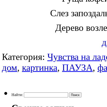
Слез запоздал
Дерево возл
д
Категория:
Чувства на ла
дом
,
картинка
,
ПАУЗА
,
фа
Найти: