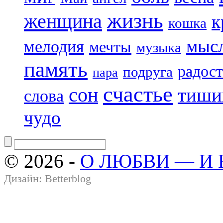
жизнь
женщина
к
кошка
мыс
мелодия
мечты
музыка
память
радост
подруга
пара
счастье
сон
тиши
слова
чудо
© 2026 -
О ЛЮБВИ — И
Дизайн:
Betterblog