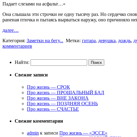
Падает слезами на асфальт…»
Она слышала эти строчки не одну тысячу раз. Но сердечко снов
раненая птичка и пытаясь вырваться наружу, оно причиняло
далее…
Категория:
Заметки на бегу...
Метки:
гитара
,
девушка
,
дождь
,
д
комментариев
Найти:
Свежие записи
Про жизнь — СРОК
Про жизнь — ПРОЩАЛЬНЫЙ БАЛ
Про жизнь — ВНЕ ЗАКОНА
Про жизнь — ПОЗДНЯЯ ОСЕНЬ
Про жизнь — СЧАСТЬЕ
Свежие комментарии
admin
к записи
Про жизнь — «ЭССЕ»