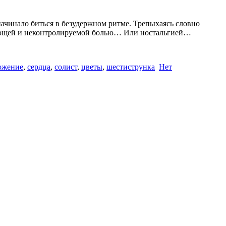
 начинало биться в безудержном ритме. Трепыхаясь словно
ноющей и неконтролируемой болью… Или ностальгией…
ожение
,
сердца
,
солист
,
цветы
,
шестиструнка
Нет