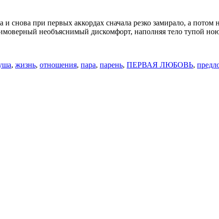
а и снова при первых аккордах сначала резко замирало, а потом
 неимоверный необъяснимый дискомфорт, наполняя тело тупой 
уша
,
жизнь
,
отношения
,
пара
,
парень
,
ПЕРВАЯ ЛЮБОВЬ
,
предл