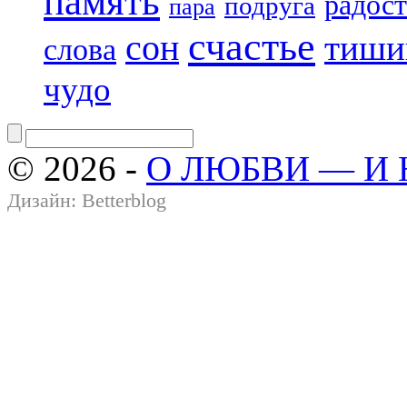
память
радост
подруга
пара
счастье
сон
тиши
слова
чудо
© 2026 -
О ЛЮБВИ — И
Дизайн:
Betterblog