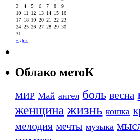
3
4
5
6
7
8
9
10
11
12
13
14
15
16
17
18
19
20
21
22
23
24
25
26
27
28
29
30
31
« Дек
Облако метоК
боль
весна
МИР
Май
ангел
жизнь
женщина
к
кошка
мыс
мелодия
мечты
музыка