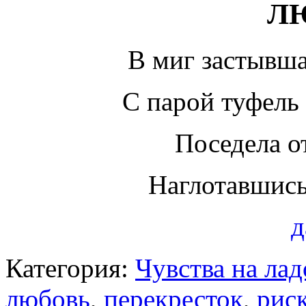
Л
В миг застывш
С парой туфель 
Поседела о
Наглотавшись
д
Категория:
Чувства на ла
любовь
,
перекресток
,
риск