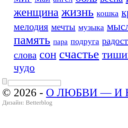
жизнь
женщина
к
кошка
мыс
мелодия
мечты
музыка
память
радост
подруга
пара
счастье
сон
тиши
слова
чудо
© 2026 -
О ЛЮБВИ — И
Дизайн:
Betterblog