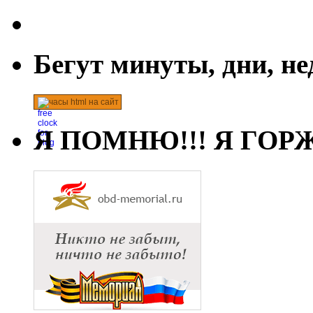
Бегут минуты, дни, н
часы html на сайт
Я ПОМНЮ!!! Я ГОРЖ