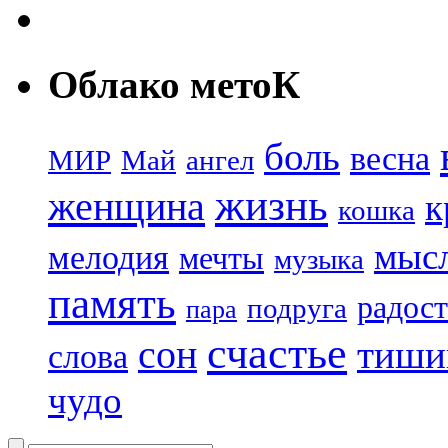
Облако метоК
боль
весна
МИР
Май
ангел
жизнь
женщина
к
кошка
мыс
мелодия
мечты
музыка
память
радост
подруга
пара
счастье
сон
тиши
слова
чудо