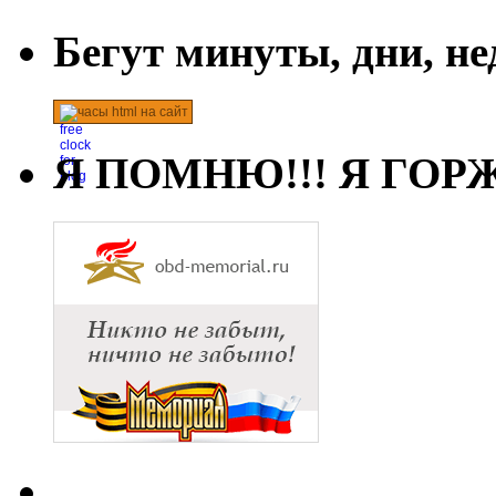
Бегут минуты, дни, н
часы html на сайт
Я ПОМНЮ!!! Я ГОРЖ