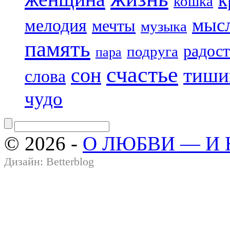
кошка
мыс
мелодия
мечты
музыка
память
радост
подруга
пара
счастье
сон
тиши
слова
чудо
© 2026 -
О ЛЮБВИ — И
Дизайн:
Betterblog