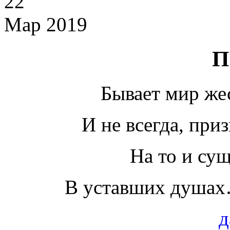
22
Мар 2019
П
Бывает мир же
И не всегда, при
На то и су
В уставших душа
д