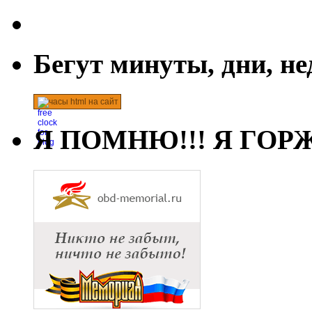
Бегут минуты, дни, н
часы html на сайт
Я ПОМНЮ!!! Я ГОРЖ