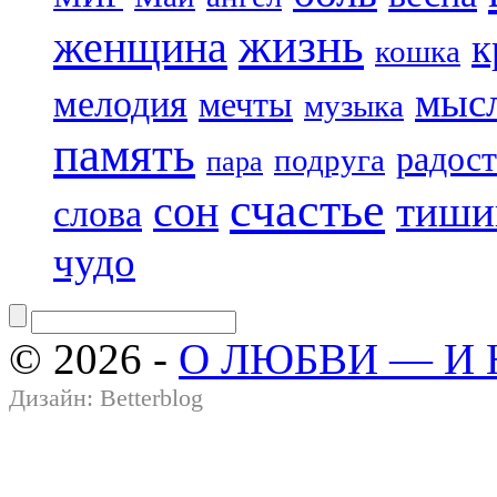
жизнь
женщина
к
кошка
мыс
мелодия
мечты
музыка
память
радост
подруга
пара
счастье
сон
тиши
слова
чудо
© 2026 -
О ЛЮБВИ — И
Дизайн:
Betterblog