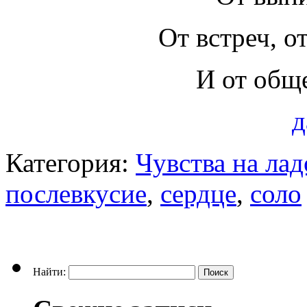
От встреч, о
И от общ
д
Категория:
Чувства на ла
послевкусие
,
сердце
,
соло
Найти: