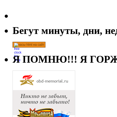
Бегут минуты, дни, н
часы html на сайт
Я ПОМНЮ!!! Я ГОРЖ