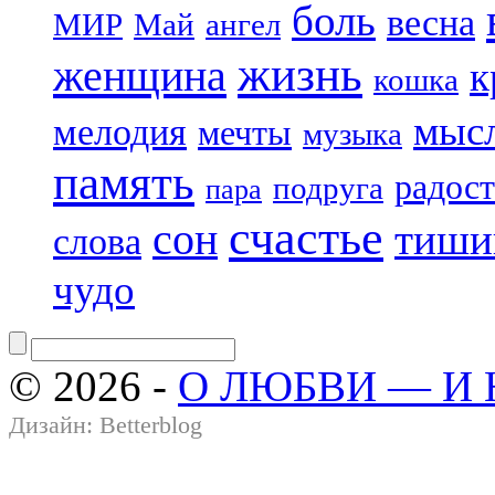
боль
весна
МИР
Май
ангел
жизнь
женщина
к
кошка
мыс
мелодия
мечты
музыка
память
радост
подруга
пара
счастье
сон
тиши
слова
чудо
© 2026 -
О ЛЮБВИ — И
Дизайн:
Betterblog