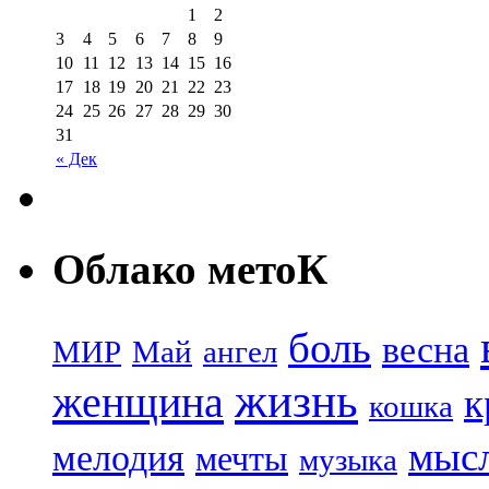
1
2
3
4
5
6
7
8
9
10
11
12
13
14
15
16
17
18
19
20
21
22
23
24
25
26
27
28
29
30
31
« Дек
Облако метоК
боль
весна
МИР
Май
ангел
жизнь
женщина
к
кошка
мыс
мелодия
мечты
музыка