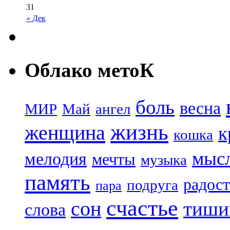
31
« Дек
Облако метоК
боль
весна
МИР
Май
ангел
жизнь
женщина
к
кошка
мыс
мелодия
мечты
музыка
память
радост
подруга
пара
счастье
сон
тиши
слова