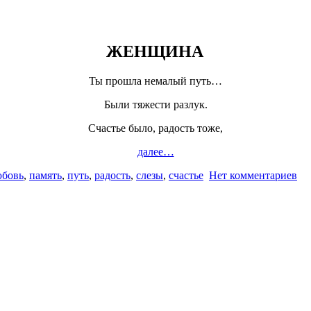
ЖЕНЩИНА
Ты прошла немалый путь…
Были тяжести разлук.
Счастье было, радость тоже,
далее…
бовь
,
память
,
путь
,
радость
,
слезы
,
счастье
Нет комментариев