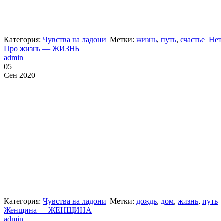
Категория:
Чувства на ладони
Метки:
жизнь
,
путь
,
счастье
Нет
Про жизнь — ЖИЗНЬ
admin
05
Сен 2020
Категория:
Чувства на ладони
Метки:
дождь
,
дом
,
жизнь
,
путь
Женщина — ЖЕНЩИНА
admin