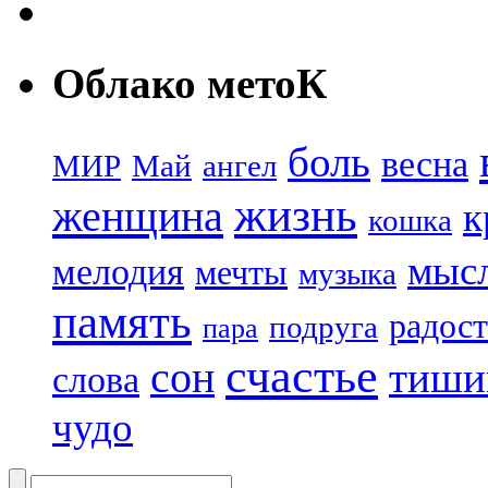
Облако метоК
боль
весна
МИР
Май
ангел
жизнь
женщина
к
кошка
мыс
мелодия
мечты
музыка
память
радост
подруга
пара
счастье
сон
тиши
слова
чудо