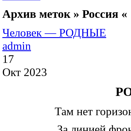
Архив меток » Россия «
Человек — РОДНЫЕ
admin
17
Окт 2023
Р
Там нет гориз
За линией фро