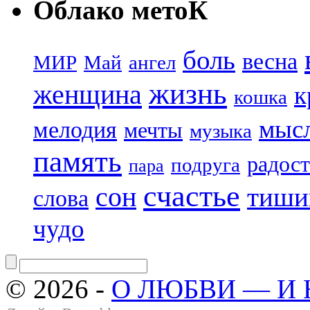
Облако метоК
боль
весна
МИР
Май
ангел
жизнь
женщина
к
кошка
мыс
мелодия
мечты
музыка
память
радост
подруга
пара
счастье
сон
тиши
слова
чудо
© 2026 -
О ЛЮБВИ — И