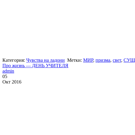
Категория:
Чувства на ладони
Метки:
МИР
,
призма
,
свет
,
СУЩ
Про жизнь — ДЕНЬ УЧИТЕЛЯ
admin
05
Окт 2016