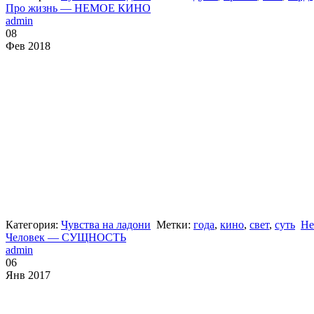
Про жизнь — НЕМОЕ КИНО
admin
08
Фев 2018
Категория:
Чувства на ладони
Метки:
года
,
кино
,
свет
,
суть
Не
Человек — СУЩНОСТЬ
admin
06
Янв 2017