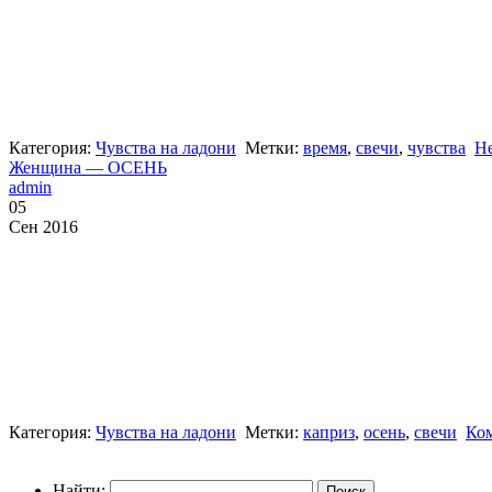
Категория:
Чувства на ладони
Метки:
время
,
свечи
,
чувства
Не
Женщина — ОСЕНЬ
admin
05
Сен 2016
Категория:
Чувства на ладони
Метки:
каприз
,
осень
,
свечи
Ком
Найти: