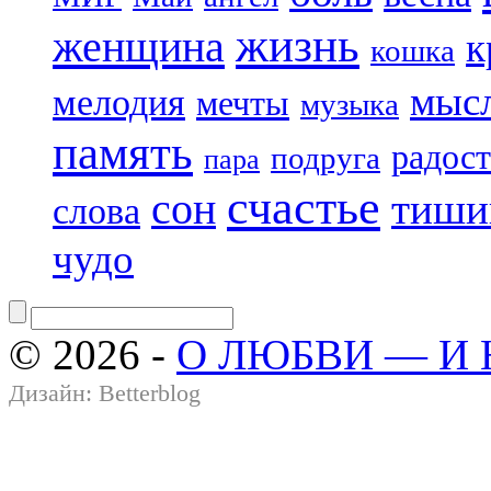
жизнь
женщина
к
кошка
мыс
мелодия
мечты
музыка
память
радост
подруга
пара
счастье
сон
тиши
слова
чудо
© 2026 -
О ЛЮБВИ — И
Дизайн:
Betterblog