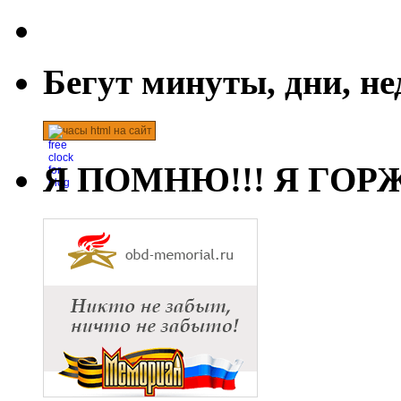
Бегут минуты, дни, н
часы html на сайт
Я ПОМНЮ!!! Я ГОРЖ