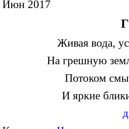
Июн 2017
Г
Живая вода, у
На грешную зем
Потоком смыв
И яркие блики
д