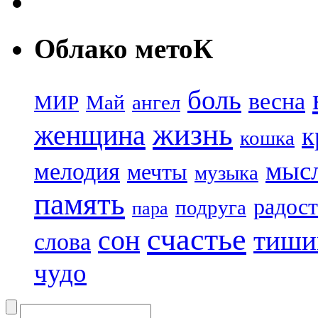
Облако метоК
боль
весна
МИР
Май
ангел
жизнь
женщина
к
кошка
мыс
мелодия
мечты
музыка
память
радост
подруга
пара
счастье
сон
тиши
слова
чудо