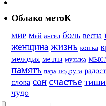
Облако метоК
боль
весна
МИР
Май
ангел
жизнь
женщина
к
кошка
мыс
мелодия
мечты
музыка
память
радост
подруга
пара
счастье
сон
тиши
слова
чудо