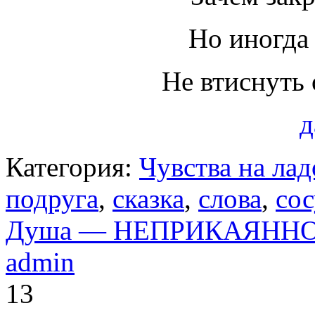
Но иногда 
Не втиснуть
д
Категория:
Чувства на ла
подруга
,
сказка
,
слова
,
сос
Душа — НЕПРИКАЯНН
admin
13