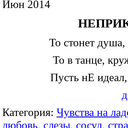
Июн 2014
НЕПРИ
То стонет душа,
То в танце, кру
Пусть нЕ идеал,
д
Категория:
Чувства на ла
любовь
,
слезы
,
сосуд
,
стр