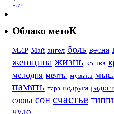
« Дек
Облако метоК
боль
весна
МИР
Май
ангел
жизнь
женщина
к
кошка
мыс
мелодия
мечты
музыка
память
радост
подруга
пара
счастье
сон
тиши
слова
чудо