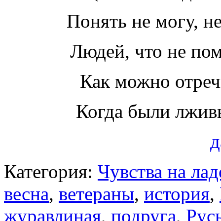
Понять не могу, н
Людей, что не п
Как можно отреч
Когда были лжив
д
Категория:
Чувства на ла
весна
,
ветераны
,
история
,
журавлиная
,
подруга
,
Рус