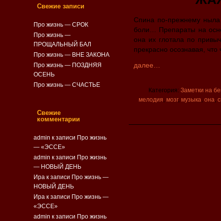
Свежие записи
Спина по-прежнему ныла…
Про жизнь — СРОК
боли… Препараты на осно
Про жизнь —
она их глотала по привы
ПРОЩАЛЬНЫЙ БАЛ
прекрасно осознавая, что 
Про жизнь — ВНЕ ЗАКОНА
далее…
Про жизнь — ПОЗДНЯЯ
ОСЕНЬ
Про жизнь — СЧАСТЬЕ
Категория:
Заметки на бегу
мелодия
,
мозг
,
музыка
,
она
,
с
Свежие
комментарии
admin
к записи
Про жизнь
— «ЭССЕ»
admin
к записи
Про жизнь
— НОВЫЙ ДЕНЬ
Ира к записи
Про жизнь —
НОВЫЙ ДЕНЬ
Ира к записи
Про жизнь —
«ЭССЕ»
admin
к записи
Про жизнь