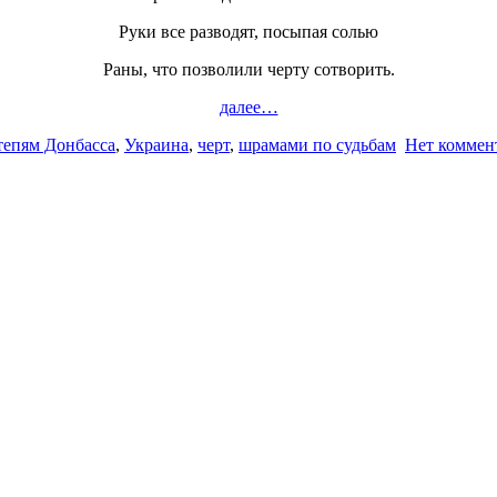
Руки все разводят, посыпая солью
Раны, что позволили черту сотворить.
далее…
тепям Донбасса
,
Украина
,
черт
,
шрамами по судьбам
Нет коммен