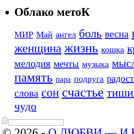
Облако метоК
боль
весна
МИР
Май
ангел
жизнь
женщина
к
кошка
мыс
мелодия
мечты
музыка
память
радост
подруга
пара
счастье
сон
тиши
слова
чудо
© 2026 -
О ЛЮБВИ — И