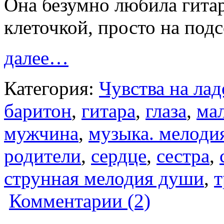
Она безумно любила гита
клеточкой, просто на по
далее…
Категория:
Чувства на ла
баритон
,
гитара
,
глаза
,
ма
мужчина
,
музыка. мелоди
родители
,
сердце
,
сестра
,
струнная мелодия души
,
т
Комментарии (2)