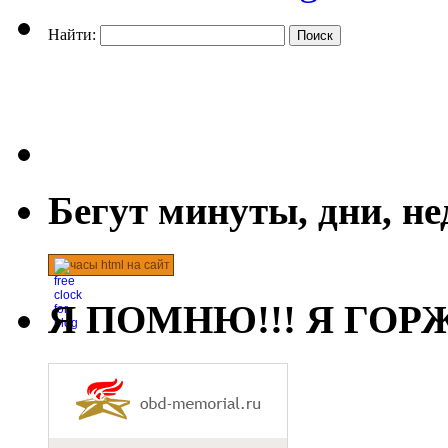
Найти:
Бегут минуты, дни, н
часы html на сайт
Я ПОМНЮ!!! Я ГОРЖ